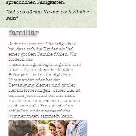
sprachlichen Fähigkeiten.
"bei uns dürfen Kinder noch Kinder
sein"
familiär
Jeder in unserer Kita trägt dazu
bei, dass sich die Kinder als Teil
einer großen Familie fühlen. Wir
fördern das
Zusammengehörigkeitsgefühl und
unterstützen einander in allen
Belangen – sei es im täglichen
Miteinander oder bei der
Bewältigung kleiner und großer
Herausforderungen. Unser Ziel ist
es, dass jedes Kind bei uns nicht
nur lernen und wachsen, sondern
auch wertvolle Freundschaften
schließen und unvergessliche
Erinnerungen sammeln kann.