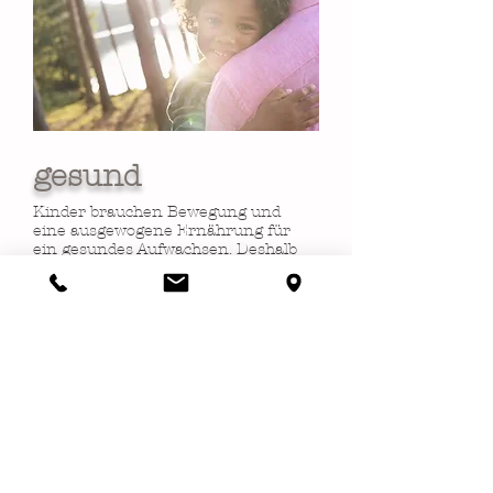
gesund
Kinder brauchen Bewegung und
eine ausgewogene Ernährung für
ein gesundes Aufwachsen. Deshalb
verbringen wir täglich Zeit an der
frischen Luft und sorgen für
gesunde Mahlzeiten, die mit Liebe
zubereitet werden. Unser Ziel ist
es, den Kindern die Möglichkeit zu
geben, die Natur zu erleben, sich
frei zu bewegen und gleichzeitig
eine gesunde Ernährung zu
genießen, die ihnen die Energie
gibt, die sie für ihre täglichen
Abenteuer benötigen.