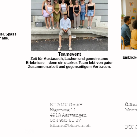
iel, Spass
 alle.
Teamevent
Einblic
Zeit für Austausch, Lachen und gemeinsame
Erlebnisse – denn ein starkes Team lebt von guter
Zusammenarbeit und gegenseitigem Vertrauen.
KITAMU GmbH
Öffnu
Eigerweg 11
Monta
4912 Aarwangen
062 923 51 37
kitamu@bluewin.ch
FOL