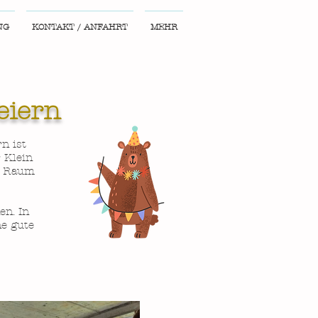
NG
KONTAKT / ANFAHRT
MEHR
eiern
n ist
r Klein
ie Raum
en. In
ne gute