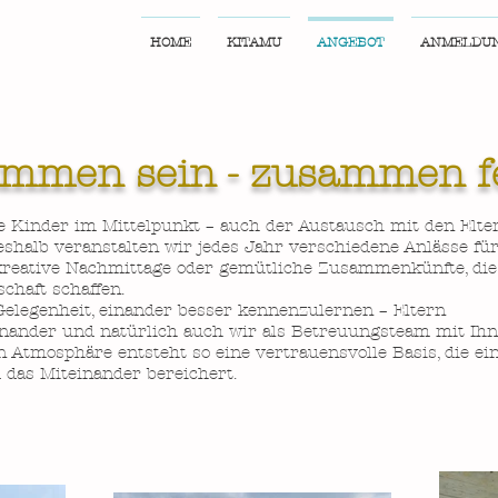
HOME
KITAMU
ANGEBOT
ANMELDU
mmen sein - zusammen f
e Kinder im Mittelpunkt – auch der Austausch mit den Elter
eshalb veranstalten wir jedes Jahr verschiedene Anlässe fü
, kreative Nachmittage oder gemütliche Zusammenkünfte, d
haft schaffen.
Gelegenheit, einander besser kennenzulernen – Eltern
inander und natürlich auch wir als Betreuungsteam mit Ihn
n Atmosphäre entsteht so eine vertrauensvolle Basis, die ei
das Miteinander bereichert.