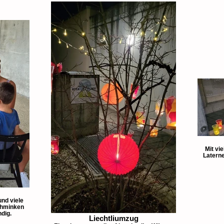
Mit vie
Laterne
und viele
chminken
dig.
Liechtliumzug